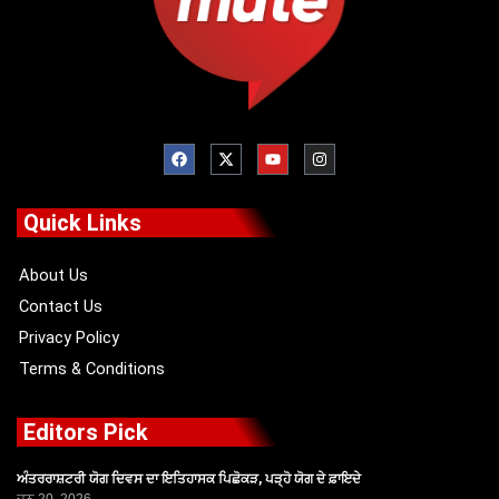
F
X
Y
I
a
-
o
n
c
t
u
s
e
w
t
t
b
i
u
a
o
t
b
g
Quick Links
o
t
e
r
k
e
a
r
m
About Us
Contact Us
Privacy Policy
Terms & Conditions
Editors Pick
ਅੰਤਰਰਾਸ਼ਟਰੀ ਯੋਗ ਦਿਵਸ ਦਾ ਇਤਿਹਾਸਕ ਪਿਛੋਕੜ, ਪੜ੍ਹੋ ਯੋਗ ਦੇ ਫ਼ਾਇਦੇ