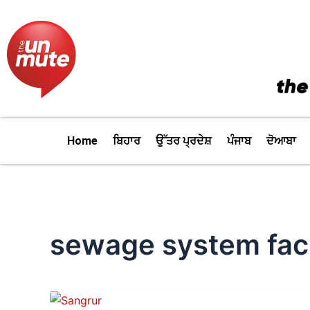
Skip
to
content
Home
ਬਿਹਾਰ
ਉੱਤਰ ਪ੍ਰਦੇਸ਼
ਪੰਜਾਬ
ਦੋਆਬਾ
sewage system faci