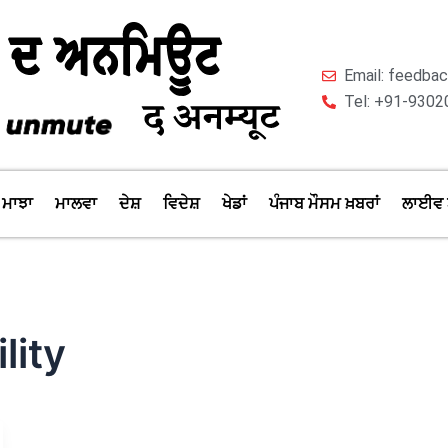
Email: feedb
Tel: +91-9302
ਮਾਝਾ
ਮਾਲਵਾ
ਦੇਸ਼
ਵਿਦੇਸ਼
ਖੇਡਾਂ
ਪੰਜਾਬ ਮੌਸਮ ਖ਼ਬਰਾਂ
ਲਾਈਵ 
lity