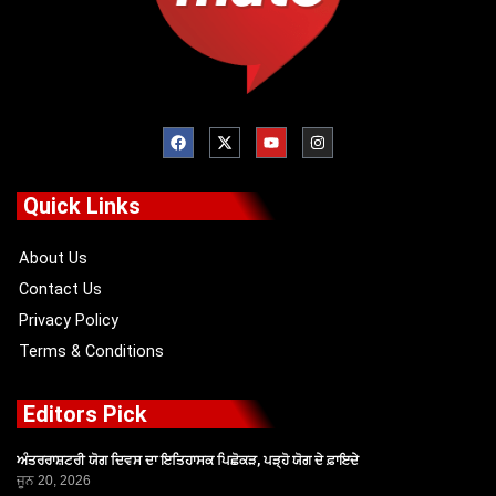
F
X
Y
I
a
-
o
n
c
t
u
s
e
w
t
t
b
i
u
a
o
t
b
g
Quick Links
o
t
e
r
k
e
a
r
m
About Us
Contact Us
Privacy Policy
Terms & Conditions
Editors Pick
ਅੰਤਰਰਾਸ਼ਟਰੀ ਯੋਗ ਦਿਵਸ ਦਾ ਇਤਿਹਾਸਕ ਪਿਛੋਕੜ, ਪੜ੍ਹੋ ਯੋਗ ਦੇ ਫ਼ਾਇਦੇ
ਜੂਨ 20, 2026