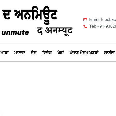
Email: feedb
Tel: +91-9302
ਮਾਝਾ
ਮਾਲਵਾ
ਦੇਸ਼
ਵਿਦੇਸ਼
ਖੇਡਾਂ
ਪੰਜਾਬ ਮੌਸਮ ਖ਼ਬਰਾਂ
ਲਾਈਵ 