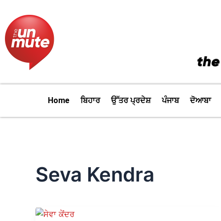
Skip
to
content
Home
ਬਿਹਾਰ
ਉੱਤਰ ਪ੍ਰਦੇਸ਼
ਪੰਜਾਬ
ਦੋਆਬਾ
Seva Kendra