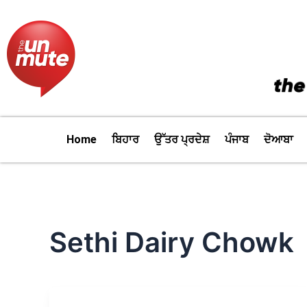
Skip
to
content
Home
ਬਿਹਾਰ
ਉੱਤਰ ਪ੍ਰਦੇਸ਼
ਪੰਜਾਬ
ਦੋਆਬਾ
Sethi Dairy Chowk