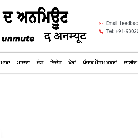
Email: feedb
Tel: +91-9302
ਮਾਝਾ
ਮਾਲਵਾ
ਦੇਸ਼
ਵਿਦੇਸ਼
ਖੇਡਾਂ
ਪੰਜਾਬ ਮੌਸਮ ਖ਼ਬਰਾਂ
ਲਾਈਵ 