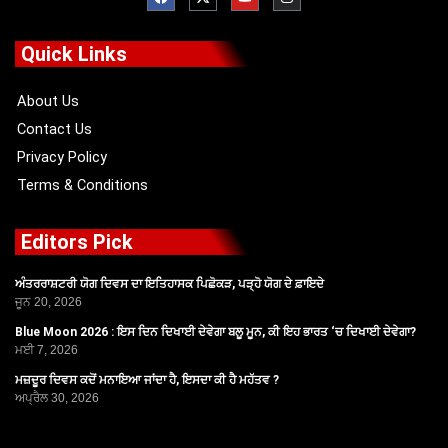
c
t
u
s
e
w
t
t
b
i
u
a
o
t
b
g
Quick Links
o
t
e
r
k
e
a
r
m
About Us
Contact Us
Privacy Policy
Terms & Conditions
Editors Pick
ਅੰਤਰਰਾਸ਼ਟਰੀ ਯੋਗ ਦਿਵਸ ਦਾ ਇਤਿਹਾਸਕ ਪਿਛੋਕੜ, ਪੜ੍ਹੋ ਯੋਗ ਦੇ ਫ਼ਾਇਦੇ
ਜੂਨ 20, 2026
Blue Moon 2026 : ਇਸ ਦਿਨ ਦਿਖਾਈ ਦੇਵੇਗਾ ਬਲੂ ਮੂਨ, ਕੀ ਇਹ ਭਾਰਤ ‘ਚ ਦਿਖਾਈ ਦੇਵੇਗਾ?
ਮਈ 7, 2026
ਮਜ਼ਦੂਰ ਦਿਵਸ ਕਦੋਂ ਮਨਾਇਆ ਜਾਂਦਾ ਹੈ, ਇਸਦਾ ਕੀ ਹੈ ਮਹੱਤਵ ?
ਅਪ੍ਰੈਲ 30, 2026