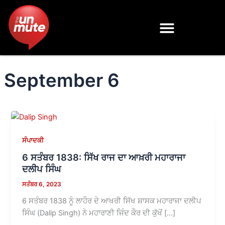
Skip
to
content
September 6
ਸੰਪਾਦਕੀ
6 ਸਤੰਬਰ 1838: ਸਿੱਖ ਰਾਜ ਦਾ ਆਖ਼ਰੀ ਮਹਾਰਾਜਾ
ਦਲੀਪ ਸਿੰਘ
ਸਤੰਬਰ 6, 2023
6 ਸਤੰਬਰ 1838 ਨੂੰ ਲਾਹੌਰ ਦੇ ਆਖਰੀ ਸਿੱਖ ਸ਼ਾਸਕ ਮਹਾਰਾਜਾ ਦਲੀਪ
ਸਿੰਘ (Dalip Singh) ਨੇ ਮਹਾਰਾਣੀ ਜਿੰਦ ਕੌਰ ਦੀ ਕੁੱਖੋਂ […]