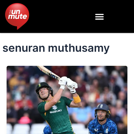
Skip
to
content
senuran muthusamy