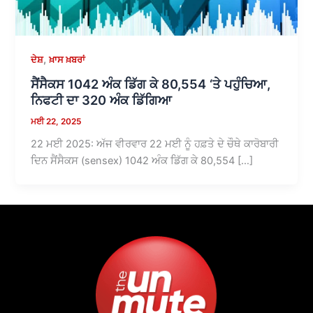
,
ਦੇਸ਼
ਖ਼ਾਸ ਖ਼ਬਰਾਂ
ਸੈਂਸੈਕਸ 1042 ਅੰਕ ਡਿੱਗ ਕੇ 80,554 ‘ਤੇ ਪਹੁੰਚਿਆ,
ਨਿਫਟੀ ਦਾ 320 ਅੰਕ ਡਿੱਗਿਆ
ਮਈ 22, 2025
22 ਮਈ 2025: ਅੱਜ ਵੀਰਵਾਰ 22 ਮਈ ਨੂੰ ਹਫ਼ਤੇ ਦੇ ਚੌਥੇ ਕਾਰੋਬਾਰੀ
ਦਿਨ ਸੈਂਸੈਕਸ (sensex) 1042 ਅੰਕ ਡਿੱਗ ਕੇ 80,554 […]