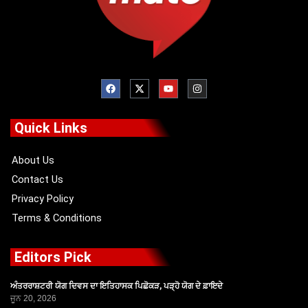
F
X
Y
I
a
-
o
n
c
t
u
s
e
w
t
t
b
i
u
a
o
t
b
g
Quick Links
o
t
e
r
k
e
a
r
m
About Us
Contact Us
Privacy Policy
Terms & Conditions
Editors Pick
ਅੰਤਰਰਾਸ਼ਟਰੀ ਯੋਗ ਦਿਵਸ ਦਾ ਇਤਿਹਾਸਕ ਪਿਛੋਕੜ, ਪੜ੍ਹੋ ਯੋਗ ਦੇ ਫ਼ਾਇਦੇ
ਜੂਨ 20, 2026