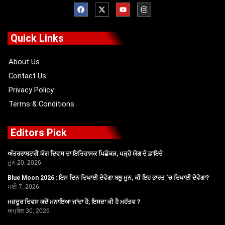
F
X
Y
I
a
-
o
n
c
t
u
s
e
w
t
t
b
i
u
a
o
t
b
g
Quick Links
o
t
e
r
k
e
a
r
m
About Us
Contact Us
Privacy Policy
Terms & Conditions
Editors Pick
ਅੰਤਰਰਾਸ਼ਟਰੀ ਯੋਗ ਦਿਵਸ ਦਾ ਇਤਿਹਾਸਕ ਪਿਛੋਕੜ, ਪੜ੍ਹੋ ਯੋਗ ਦੇ ਫ਼ਾਇਦੇ
ਜੂਨ 20, 2026
Blue Moon 2026 : ਇਸ ਦਿਨ ਦਿਖਾਈ ਦੇਵੇਗਾ ਬਲੂ ਮੂਨ, ਕੀ ਇਹ ਭਾਰਤ ‘ਚ ਦਿਖਾਈ ਦੇਵੇਗਾ?
ਮਈ 7, 2026
ਮਜ਼ਦੂਰ ਦਿਵਸ ਕਦੋਂ ਮਨਾਇਆ ਜਾਂਦਾ ਹੈ, ਇਸਦਾ ਕੀ ਹੈ ਮਹੱਤਵ ?
ਅਪ੍ਰੈਲ 30, 2026