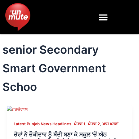
Skip
to
content
senior Secondary
Smart Government
Schoo
,
,
,
Latest Punjab News Headlines
ਪੰਜਾਬ 1
ਪੰਜਾਬ 2
ਖ਼ਾਸ ਖ਼ਬਰਾਂ
ਚੋਰਾਂ ਨੇ ਚੌਕੀਦਾਰ ਨੂੰ ਬੰਦੀ ਬਣਾ ਕੇ ਸਕੂਲ ‘ਚੋਂ ਅੱਠ