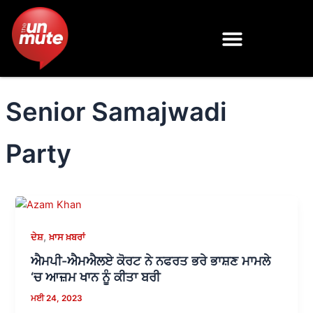
Skip
to
content
Senior Samajwadi
Party
,
ਦੇਸ਼
ਖ਼ਾਸ ਖ਼ਬਰਾਂ
ਐਮਪੀ-ਐਮਐਲਏ ਕੋਰਟ ਨੇ ਨਫਰਤ ਭਰੇ ਭਾਸ਼ਣ ਮਾਮਲੇ
‘ਚ ਆਜ਼ਮ ਖਾਨ ਨੂੰ ਕੀਤਾ ਬਰੀ
ਮਈ 24, 2023