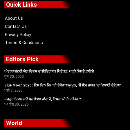
o
t
b
g
Quick Links
o
t
e
r
k
e
a
r
m
About Us
Contact Us
Privacy Policy
Terms & Conditions
Editors Pick
ਅੰਤਰਰਾਸ਼ਟਰੀ ਯੋਗ ਦਿਵਸ ਦਾ ਇਤਿਹਾਸਕ ਪਿਛੋਕੜ, ਪੜ੍ਹੋ ਯੋਗ ਦੇ ਫ਼ਾਇਦੇ
ਜੂਨ 20, 2026
Blue Moon 2026 : ਇਸ ਦਿਨ ਦਿਖਾਈ ਦੇਵੇਗਾ ਬਲੂ ਮੂਨ, ਕੀ ਇਹ ਭਾਰਤ ‘ਚ ਦਿਖਾਈ ਦੇਵੇਗਾ?
ਮਈ 7, 2026
ਮਜ਼ਦੂਰ ਦਿਵਸ ਕਦੋਂ ਮਨਾਇਆ ਜਾਂਦਾ ਹੈ, ਇਸਦਾ ਕੀ ਹੈ ਮਹੱਤਵ ?
ਅਪ੍ਰੈਲ 30, 2026
World