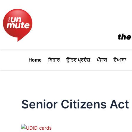
Skip
to
content
Home
ਬਿਹਾਰ
ਉੱਤਰ ਪ੍ਰਦੇਸ਼
ਪੰਜਾਬ
ਦੋਆਬਾ
Senior Citizens Act