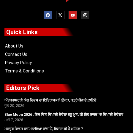
F
X
Y
I
a
-
o
n
c
t
u
s
e
w
t
t
b
i
u
a
o
t
b
g
Quick Links
o
t
e
r
k
e
a
r
m
About Us
Contact Us
Privacy Policy
Terms & Conditions
Editors Pick
ਅੰਤਰਰਾਸ਼ਟਰੀ ਯੋਗ ਦਿਵਸ ਦਾ ਇਤਿਹਾਸਕ ਪਿਛੋਕੜ, ਪੜ੍ਹੋ ਯੋਗ ਦੇ ਫ਼ਾਇਦੇ
ਜੂਨ 20, 2026
Blue Moon 2026 : ਇਸ ਦਿਨ ਦਿਖਾਈ ਦੇਵੇਗਾ ਬਲੂ ਮੂਨ, ਕੀ ਇਹ ਭਾਰਤ ‘ਚ ਦਿਖਾਈ ਦੇਵੇਗਾ?
ਮਈ 7, 2026
ਮਜ਼ਦੂਰ ਦਿਵਸ ਕਦੋਂ ਮਨਾਇਆ ਜਾਂਦਾ ਹੈ, ਇਸਦਾ ਕੀ ਹੈ ਮਹੱਤਵ ?