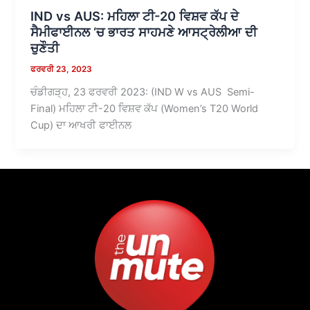
IND vs AUS: ਮਹਿਲਾ ਟੀ-20 ਵਿਸ਼ਵ ਕੱਪ ਦੇ
ਸੈਮੀਫਾਈਨਲ ‘ਚ ਭਾਰਤ ਸਾਹਮਣੇ ਆਸਟ੍ਰੇਲੀਆ ਦੀ
ਚੁਣੌਤੀ
ਫਰਵਰੀ 23, 2023
ਚੰਡੀਗੜ੍ਹ, 23 ਫਰਵਰੀ 2023: (IND W vs AUS Semi-
Final) ਮਹਿਲਾ ਟੀ-20 ਵਿਸ਼ਵ ਕੱਪ (Women’s T20 World
Cup) ਦਾ ਆਖਰੀ ਫਾਈਨਲ