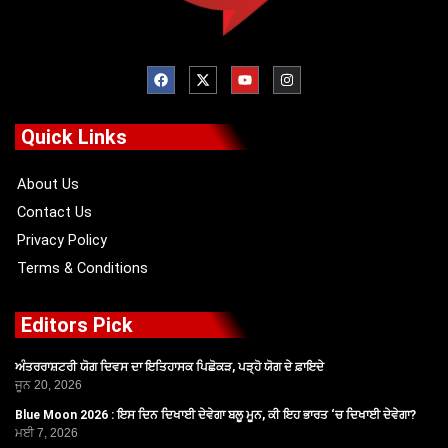
F
X
Y
I
a
-
o
n
c
t
u
s
e
w
t
t
b
i
u
a
o
t
b
g
Quick Links
o
t
e
r
k
e
a
r
m
About Us
Contact Us
Privacy Policy
Terms & Conditions
Editors Pick
ਅੰਤਰਰਾਸ਼ਟਰੀ ਯੋਗ ਦਿਵਸ ਦਾ ਇਤਿਹਾਸਕ ਪਿਛੋਕੜ, ਪੜ੍ਹੋ ਯੋਗ ਦੇ ਫ਼ਾਇਦੇ
ਜੂਨ 20, 2026
Blue Moon 2026 : ਇਸ ਦਿਨ ਦਿਖਾਈ ਦੇਵੇਗਾ ਬਲੂ ਮੂਨ, ਕੀ ਇਹ ਭਾਰਤ ‘ਚ ਦਿਖਾਈ ਦੇਵੇਗਾ?
ਮਈ 7, 2026