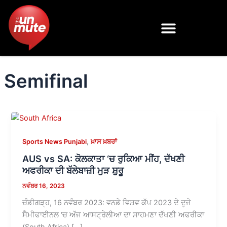
Skip
to
content
Semifinal
,
Sports News Punjabi
ਖ਼ਾਸ ਖ਼ਬਰਾਂ
AUS vs SA: ਕੋਲਕਾਤਾ ‘ਚ ਰੁਕਿਆ ਮੀਂਹ, ਦੱਖਣੀ
ਅਫਰੀਕਾ ਦੀ ਬੱਲੇਬਾਜ਼ੀ ਮੁੜ ਸ਼ੁਰੂ
ਨਵੰਬਰ 16, 2023
ਚੰਡੀਗੜ੍ਹ, 16 ਨਵੰਬਰ 2023: ਵਨਡੇ ਵਿਸ਼ਵ ਕੱਪ 2023 ਦੇ ਦੂਜੇ
ਸੈਮੀਫਾਈਨਲ ‘ਚ ਅੱਜ ਆਸਟ੍ਰੇਲੀਆ ਦਾ ਸਾਹਮਣਾ ਦੱਖਣੀ ਅਫਰੀਕਾ
(South Africa) […]