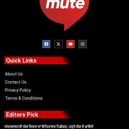
F
X
Y
I
a
-
o
n
c
t
u
s
e
w
t
t
b
i
u
a
o
t
b
g
Quick Links
o
t
e
r
k
e
a
r
m
About Us
Contact Us
Privacy Policy
Terms & Conditions
Editors Pick
ਅੰਤਰਰਾਸ਼ਟਰੀ ਯੋਗ ਦਿਵਸ ਦਾ ਇਤਿਹਾਸਕ ਪਿਛੋਕੜ, ਪੜ੍ਹੋ ਯੋਗ ਦੇ ਫ਼ਾਇਦੇ