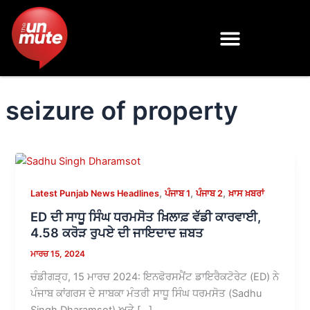
Skip
to
content
seizure of property
,
,
,
Latest Punjab News Headlines
ਪੰਜਾਬ 1
ਪੰਜਾਬ 2
ਖ਼ਾਸ ਖ਼ਬਰਾਂ
ED ਦੀ ਸਾਧੂ ਸਿੰਘ ਧਰਮਸੋਤ ਖ਼ਿਲਾਫ਼ ਵੱਡੀ ਕਾਰਵਾਈ,
4.58 ਕਰੋੜ ਰੁਪਏ ਦੀ ਜਾਇਦਾਦ ਜ਼ਬਤ
ਮਾਰਚ 15, 2024
ਚੰਡੀਗੜ੍ਹ, 15 ਮਾਰਚ 2024: ਇਨਫੋਰਸਮੈਂਟ ਡਾਇਰੈਕਟੋਰੇਟ (ED) ਨੇ
ਪੰਜਾਬ ਕਾਂਗਰਸ ਦੇ ਸਾਬਕਾ ਮੰਤਰੀ ਸਾਧੂ ਸਿੰਘ ਧਰਮਸੋਤ (Sadhu
Singh Dharamsot) ਅਤੇ […]