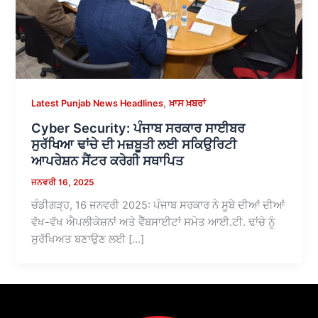
,
Latest Punjab News Headlines
ਖ਼ਾਸ ਖ਼ਬਰਾਂ
Cyber Security: ਪੰਜਾਬ ਸਰਕਾਰ ਸਾਈਬਰ
ਸੁਰੱਖਿਆ ਢਾਂਚੇ ਦੀ ਮਜ਼ਬੂਤੀ ਲਈ ਸਕਿਉਰਿਟੀ
ਆਪਰੇਸ਼ਨ ਸੈਂਟਰ ਕਰੇਗੀ ਸਥਾਪਿਤ
ਜਨਵਰੀ 16, 2025
ਚੰਡੀਗੜ੍ਹ, 16 ਜਨਵਰੀ 2025: ਪੰਜਾਬ ਸਰਕਾਰ ਨੇ ਸੂਬੇ ਦੀਆਂ ਦੀਆਂ
ਵੱਖ-ਵੱਖ ਐਪਲੀਕੇਸ਼ਨਾਂ ਅਤੇ ਵੈੱਬਸਾਈਟਾਂ ਸਮੇਤ ਆਈ.ਟੀ. ਢਾਂਚੇ ਨੂੰ
ਸੁਰੱਖਿਅਤ ਬਣਾਉਣ ਲਈ […]