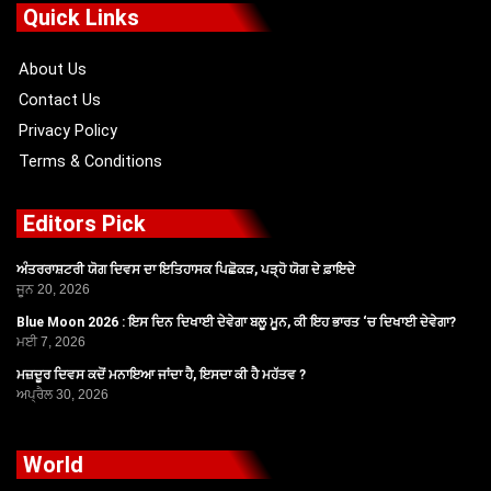
o
t
b
g
Quick Links
o
t
e
r
k
e
a
r
m
About Us
Contact Us
Privacy Policy
Terms & Conditions
Editors Pick
ਅੰਤਰਰਾਸ਼ਟਰੀ ਯੋਗ ਦਿਵਸ ਦਾ ਇਤਿਹਾਸਕ ਪਿਛੋਕੜ, ਪੜ੍ਹੋ ਯੋਗ ਦੇ ਫ਼ਾਇਦੇ
ਜੂਨ 20, 2026
Blue Moon 2026 : ਇਸ ਦਿਨ ਦਿਖਾਈ ਦੇਵੇਗਾ ਬਲੂ ਮੂਨ, ਕੀ ਇਹ ਭਾਰਤ ‘ਚ ਦਿਖਾਈ ਦੇਵੇਗਾ?
ਮਈ 7, 2026
ਮਜ਼ਦੂਰ ਦਿਵਸ ਕਦੋਂ ਮਨਾਇਆ ਜਾਂਦਾ ਹੈ, ਇਸਦਾ ਕੀ ਹੈ ਮਹੱਤਵ ?
ਅਪ੍ਰੈਲ 30, 2026
World