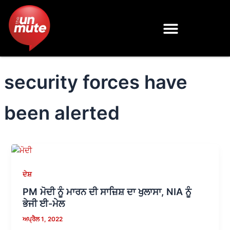
Skip
to
content
security forces have
been alerted
ਦੇਸ਼
PM ਮੋਦੀ ਨੂੰ ਮਾਰਨ ਦੀ ਸਾਜ਼ਿਸ਼ ਦਾ ਖੁਲਾਸਾ, NIA ਨੂੰ
ਭੇਜੀ ਈ-ਮੇਲ
ਅਪ੍ਰੈਲ 1, 2022