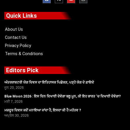
c
t
u
s
e
w
t
t
b
i
u
a
o
t
b
g
Quick Links
o
t
e
r
k
e
a
r
m
About Us
Contact Us
Privacy Policy
Terms & Conditions
Editors Pick
ਅੰਤਰਰਾਸ਼ਟਰੀ ਯੋਗ ਦਿਵਸ ਦਾ ਇਤਿਹਾਸਕ ਪਿਛੋਕੜ, ਪੜ੍ਹੋ ਯੋਗ ਦੇ ਫ਼ਾਇਦੇ
ਜੂਨ 20, 2026
Blue Moon 2026 : ਇਸ ਦਿਨ ਦਿਖਾਈ ਦੇਵੇਗਾ ਬਲੂ ਮੂਨ, ਕੀ ਇਹ ਭਾਰਤ ‘ਚ ਦਿਖਾਈ ਦੇਵੇਗਾ?
ਮਈ 7, 2026
ਮਜ਼ਦੂਰ ਦਿਵਸ ਕਦੋਂ ਮਨਾਇਆ ਜਾਂਦਾ ਹੈ, ਇਸਦਾ ਕੀ ਹੈ ਮਹੱਤਵ ?
ਅਪ੍ਰੈਲ 30, 2026