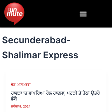
Skip
to
content
Secunderabad-
Shalimar Express
,
ਦੇਸ਼
ਖ਼ਾਸ ਖ਼ਬਰਾਂ
ਹਾਵੜਾ ‘ਚ ਵਾਪਰਿਆ ਰੇਲ ਹਾਦਸਾ, ਪਟੜੀ ਤੋਂ ਹੇਠਾਂ ਉਤਰੇ
ਡੱਬੇ
ਨਵੰਬਰ 9, 2024