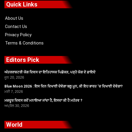
o
t
b
g
Quick Links
o
t
e
r
k
e
a
r
m
About Us
Contact Us
Privacy Policy
Terms & Conditions
Editors Pick
ਅੰਤਰਰਾਸ਼ਟਰੀ ਯੋਗ ਦਿਵਸ ਦਾ ਇਤਿਹਾਸਕ ਪਿਛੋਕੜ, ਪੜ੍ਹੋ ਯੋਗ ਦੇ ਫ਼ਾਇਦੇ
ਜੂਨ 20, 2026
Blue Moon 2026 : ਇਸ ਦਿਨ ਦਿਖਾਈ ਦੇਵੇਗਾ ਬਲੂ ਮੂਨ, ਕੀ ਇਹ ਭਾਰਤ ‘ਚ ਦਿਖਾਈ ਦੇਵੇਗਾ?
ਮਈ 7, 2026
ਮਜ਼ਦੂਰ ਦਿਵਸ ਕਦੋਂ ਮਨਾਇਆ ਜਾਂਦਾ ਹੈ, ਇਸਦਾ ਕੀ ਹੈ ਮਹੱਤਵ ?
ਅਪ੍ਰੈਲ 30, 2026
World