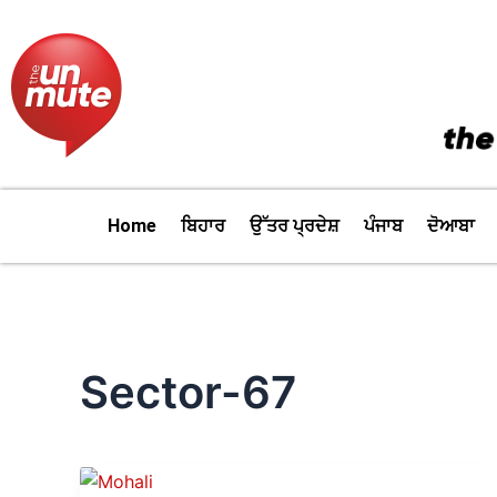
Skip
to
content
Home
ਬਿਹਾਰ
ਉੱਤਰ ਪ੍ਰਦੇਸ਼
ਪੰਜਾਬ
ਦੋਆਬਾ
Sector-67