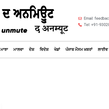
Email: feedb
Tel: +91-9302
ਮਾਝਾ
ਮਾਲਵਾ
ਦੇਸ਼
ਵਿਦੇਸ਼
ਖੇਡਾਂ
ਪੰਜਾਬ ਮੌਸਮ ਖ਼ਬਰਾਂ
ਲਾਈਵ 