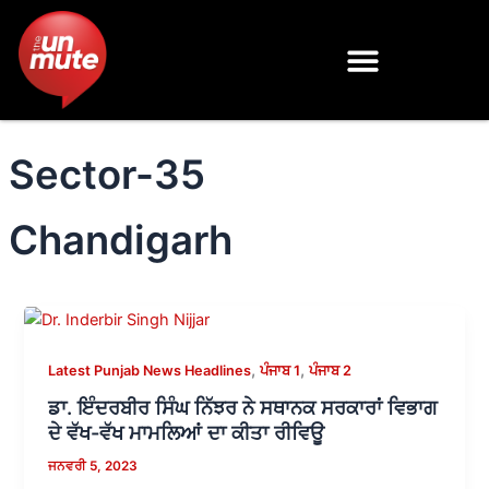
Skip
to
content
Sector-35
Chandigarh
,
,
Latest Punjab News Headlines
ਪੰਜਾਬ 1
ਪੰਜਾਬ 2
ਡਾ. ਇੰਦਰਬੀਰ ਸਿੰਘ ਨਿੱਝਰ ਨੇ ਸਥਾਨਕ ਸਰਕਾਰਾਂ ਵਿਭਾਗ
ਦੇ ਵੱਖ-ਵੱਖ ਮਾਮਲਿਆਂ ਦਾ ਕੀਤਾ ਰੀਵਿਊ
ਜਨਵਰੀ 5, 2023