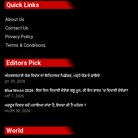
o
t
b
g
Quick Links
o
t
e
r
k
e
a
r
m
About Us
Contact Us
Privacy Policy
Terms & Conditions
Editors Pick
ਅੰਤਰਰਾਸ਼ਟਰੀ ਯੋਗ ਦਿਵਸ ਦਾ ਇਤਿਹਾਸਕ ਪਿਛੋਕੜ, ਪੜ੍ਹੋ ਯੋਗ ਦੇ ਫ਼ਾਇਦੇ
ਜੂਨ 20, 2026
Blue Moon 2026 : ਇਸ ਦਿਨ ਦਿਖਾਈ ਦੇਵੇਗਾ ਬਲੂ ਮੂਨ, ਕੀ ਇਹ ਭਾਰਤ ‘ਚ ਦਿਖਾਈ ਦੇਵੇਗਾ?
ਮਈ 7, 2026
ਮਜ਼ਦੂਰ ਦਿਵਸ ਕਦੋਂ ਮਨਾਇਆ ਜਾਂਦਾ ਹੈ, ਇਸਦਾ ਕੀ ਹੈ ਮਹੱਤਵ ?
ਅਪ੍ਰੈਲ 30, 2026
World