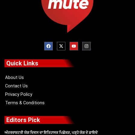
F
X
Y
I
a
-
o
n
c
t
u
s
e
w
t
t
b
i
u
a
o
t
b
g
Quick Links
o
t
e
r
k
e
a
r
m
About Us
Contact Us
Privacy Policy
Terms & Conditions
Editors Pick
ਅੰਤਰਰਾਸ਼ਟਰੀ ਯੋਗ ਦਿਵਸ ਦਾ ਇਤਿਹਾਸਕ ਪਿਛੋਕੜ, ਪੜ੍ਹੋ ਯੋਗ ਦੇ ਫ਼ਾਇਦੇ