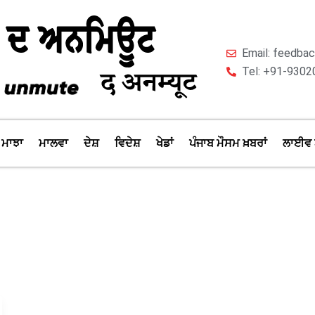
Email: feedb
Tel: +91-9302
ਮਾਝਾ
ਮਾਲਵਾ
ਦੇਸ਼
ਵਿਦੇਸ਼
ਖੇਡਾਂ
ਪੰਜਾਬ ਮੌਸਮ ਖ਼ਬਰਾਂ
ਲਾਈਵ 