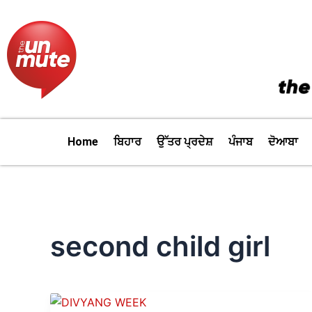
Skip
to
content
Home
ਬਿਹਾਰ
ਉੱਤਰ ਪ੍ਰਦੇਸ਼
ਪੰਜਾਬ
ਦੋਆਬਾ
second child girl