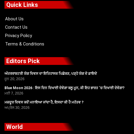
o
t
b
g
Quick Links
o
t
e
r
k
e
a
r
m
About Us
Contact Us
Privacy Policy
Terms & Conditions
Editors Pick
ਅੰਤਰਰਾਸ਼ਟਰੀ ਯੋਗ ਦਿਵਸ ਦਾ ਇਤਿਹਾਸਕ ਪਿਛੋਕੜ, ਪੜ੍ਹੋ ਯੋਗ ਦੇ ਫ਼ਾਇਦੇ
ਜੂਨ 20, 2026
Blue Moon 2026 : ਇਸ ਦਿਨ ਦਿਖਾਈ ਦੇਵੇਗਾ ਬਲੂ ਮੂਨ, ਕੀ ਇਹ ਭਾਰਤ ‘ਚ ਦਿਖਾਈ ਦੇਵੇਗਾ?
ਮਈ 7, 2026
ਮਜ਼ਦੂਰ ਦਿਵਸ ਕਦੋਂ ਮਨਾਇਆ ਜਾਂਦਾ ਹੈ, ਇਸਦਾ ਕੀ ਹੈ ਮਹੱਤਵ ?
ਅਪ੍ਰੈਲ 30, 2026
World