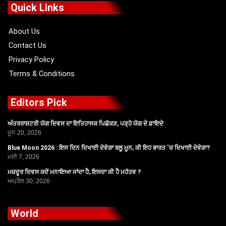
o
t
b
g
Quick Links
o
t
e
r
k
e
a
r
m
About Us
Contact Us
Privacy Policy
Terms & Conditions
Editors Pick
ਅੰਤਰਰਾਸ਼ਟਰੀ ਯੋਗ ਦਿਵਸ ਦਾ ਇਤਿਹਾਸਕ ਪਿਛੋਕੜ, ਪੜ੍ਹੋ ਯੋਗ ਦੇ ਫ਼ਾਇਦੇ
ਜੂਨ 20, 2026
Blue Moon 2026 : ਇਸ ਦਿਨ ਦਿਖਾਈ ਦੇਵੇਗਾ ਬਲੂ ਮੂਨ, ਕੀ ਇਹ ਭਾਰਤ ‘ਚ ਦਿਖਾਈ ਦੇਵੇਗਾ?
ਮਈ 7, 2026
ਮਜ਼ਦੂਰ ਦਿਵਸ ਕਦੋਂ ਮਨਾਇਆ ਜਾਂਦਾ ਹੈ, ਇਸਦਾ ਕੀ ਹੈ ਮਹੱਤਵ ?
ਅਪ੍ਰੈਲ 30, 2026
World