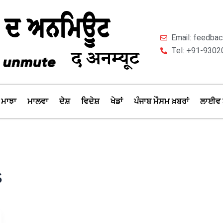
Email: feedb
Tel: +91-9302
ਮਾਝਾ
ਮਾਲਵਾ
ਦੇਸ਼
ਵਿਦੇਸ਼
ਖੇਡਾਂ
ਪੰਜਾਬ ਮੌਸਮ ਖ਼ਬਰਾਂ
ਲਾਈਵ 
s