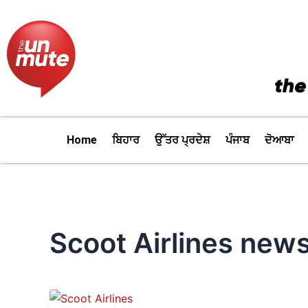
Skip
to
content
Home
ਬਿਹਾਰ
ਉੱਤਰ ਪ੍ਰਦੇਸ਼
ਪੰਜਾਬ
ਦੋਆਬਾ
Scoot Airlines new