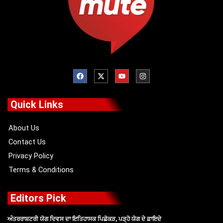
F
X
Y
I
a
-
o
n
c
t
u
s
e
w
t
t
b
i
u
a
o
t
b
g
Quick Links
o
t
e
r
k
e
a
r
m
About Us
Contact Us
Privacy Policy
Terms & Conditions
Editors Pick
ਅੰਤਰਰਾਸ਼ਟਰੀ ਯੋਗ ਦਿਵਸ ਦਾ ਇਤਿਹਾਸਕ ਪਿਛੋਕੜ, ਪੜ੍ਹੋ ਯੋਗ ਦੇ ਫ਼ਾਇਦੇ