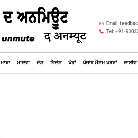
Email: feedb
Tel: +91-9302
ਮਾਝਾ
ਮਾਲਵਾ
ਦੇਸ਼
ਵਿਦੇਸ਼
ਖੇਡਾਂ
ਪੰਜਾਬ ਮੌਸਮ ਖ਼ਬਰਾਂ
ਲਾਈਵ 