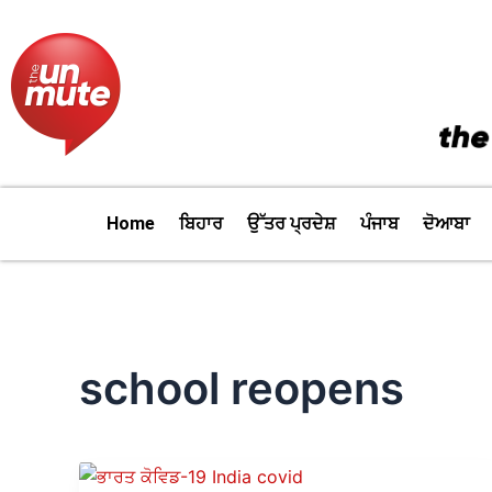
Skip
to
content
Home
ਬਿਹਾਰ
ਉੱਤਰ ਪ੍ਰਦੇਸ਼
ਪੰਜਾਬ
ਦੋਆਬਾ
school reopens