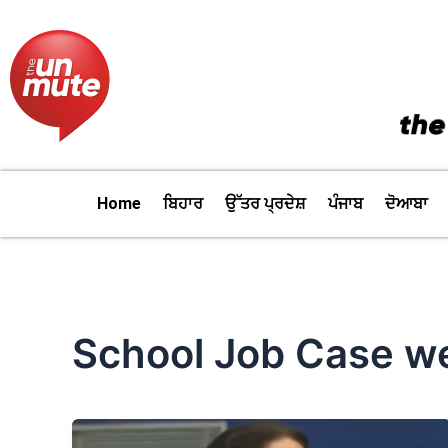
Skip
to
content
Home
ਬਿਹਾਰ
ਉੱਤਰ ਪ੍ਰਦੇਸ਼
ਪੰਜਾਬ
ਦੋਆਬਾ
School Job Case w