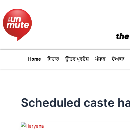
Skip
to
content
Home
ਬਿਹਾਰ
ਉੱਤਰ ਪ੍ਰਦੇਸ਼
ਪੰਜਾਬ
ਦੋਆਬਾ
Scheduled caste h