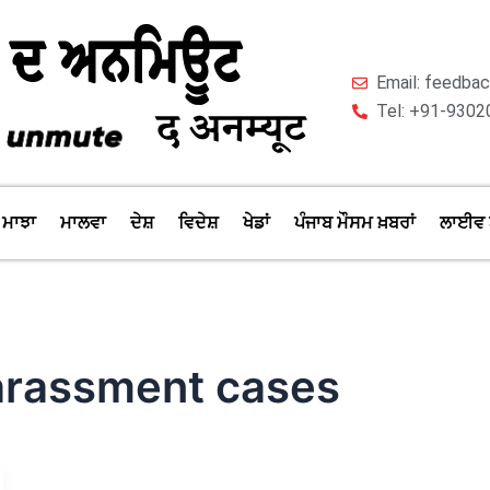
Email: feedb
Tel: +91-9302
ਮਾਝਾ
ਮਾਲਵਾ
ਦੇਸ਼
ਵਿਦੇਸ਼
ਖੇਡਾਂ
ਪੰਜਾਬ ਮੌਸਮ ਖ਼ਬਰਾਂ
ਲਾਈਵ 
arassment cases