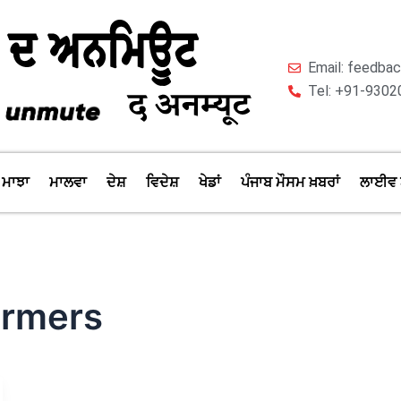
Email: feedb
Tel: +91-9302
ਮਾਝਾ
ਮਾਲਵਾ
ਦੇਸ਼
ਵਿਦੇਸ਼
ਖੇਡਾਂ
ਪੰਜਾਬ ਮੌਸਮ ਖ਼ਬਰਾਂ
ਲਾਈਵ 
armers