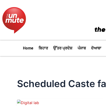
Skip
to
content
Home
ਬਿਹਾਰ
ਉੱਤਰ ਪ੍ਰਦੇਸ਼
ਪੰਜਾਬ
ਦੋਆਬਾ
Scheduled Caste f