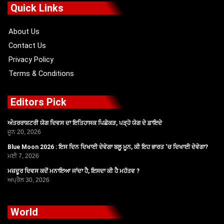
o
t
b
g
Quick Links
o
t
e
r
k
e
a
r
m
About Us
Contact Us
Privacy Policy
Terms & Conditions
Editors Pick
ਅੰਤਰਰਾਸ਼ਟਰੀ ਯੋਗ ਦਿਵਸ ਦਾ ਇਤਿਹਾਸਕ ਪਿਛੋਕੜ, ਪੜ੍ਹੋ ਯੋਗ ਦੇ ਫ਼ਾਇਦੇ
ਜੂਨ 20, 2026
Blue Moon 2026 : ਇਸ ਦਿਨ ਦਿਖਾਈ ਦੇਵੇਗਾ ਬਲੂ ਮੂਨ, ਕੀ ਇਹ ਭਾਰਤ ‘ਚ ਦਿਖਾਈ ਦੇਵੇਗਾ?
ਮਈ 7, 2026
ਮਜ਼ਦੂਰ ਦਿਵਸ ਕਦੋਂ ਮਨਾਇਆ ਜਾਂਦਾ ਹੈ, ਇਸਦਾ ਕੀ ਹੈ ਮਹੱਤਵ ?
ਅਪ੍ਰੈਲ 30, 2026
World