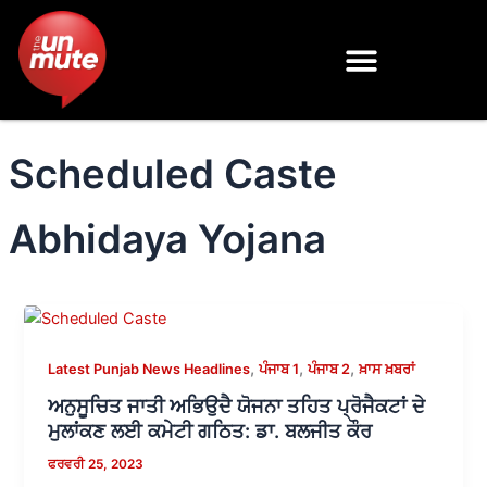
Skip
to
content
Scheduled Caste
Abhidaya Yojana
,
,
,
Latest Punjab News Headlines
ਪੰਜਾਬ 1
ਪੰਜਾਬ 2
ਖ਼ਾਸ ਖ਼ਬਰਾਂ
ਅਨੁਸੂਚਿਤ ਜਾਤੀ ਅਭਿਉਦੈ ਯੋਜਨਾ ਤਹਿਤ ਪ੍ਰੋਜੈਕਟਾਂ ਦੇ
ਮੁਲਾਂਕਣ ਲਈ ਕਮੇਟੀ ਗਠਿਤ: ਡਾ. ਬਲਜੀਤ ਕੌਰ
ਫਰਵਰੀ 25, 2023