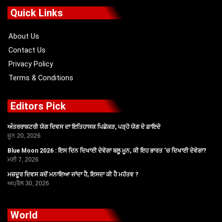
b
i
u
a
o
t
b
g
Quick Links
o
t
e
r
k
e
a
r
m
About Us
Contact Us
Privacy Policy
Terms & Conditions
Editors Pick
ਅੰਤਰਰਾਸ਼ਟਰੀ ਯੋਗ ਦਿਵਸ ਦਾ ਇਤਿਹਾਸਕ ਪਿਛੋਕੜ, ਪੜ੍ਹੋ ਯੋਗ ਦੇ ਫ਼ਾਇਦੇ
ਜੂਨ 20, 2026
Blue Moon 2026 : ਇਸ ਦਿਨ ਦਿਖਾਈ ਦੇਵੇਗਾ ਬਲੂ ਮੂਨ, ਕੀ ਇਹ ਭਾਰਤ ‘ਚ ਦਿਖਾਈ ਦੇਵੇਗਾ?
ਮਈ 7, 2026
ਮਜ਼ਦੂਰ ਦਿਵਸ ਕਦੋਂ ਮਨਾਇਆ ਜਾਂਦਾ ਹੈ, ਇਸਦਾ ਕੀ ਹੈ ਮਹੱਤਵ ?
ਅਪ੍ਰੈਲ 30, 2026
World