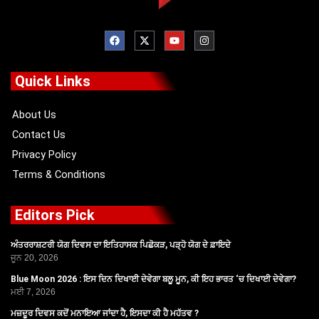
F
X
Y
I
a
-
o
n
c
t
u
s
e
w
t
t
b
i
u
a
o
t
b
g
Quick Links
o
t
e
r
k
e
a
r
m
About Us
Contact Us
Privacy Policy
Terms & Conditions
Editors Pick
ਅੰਤਰਰਾਸ਼ਟਰੀ ਯੋਗ ਦਿਵਸ ਦਾ ਇਤਿਹਾਸਕ ਪਿਛੋਕੜ, ਪੜ੍ਹੋ ਯੋਗ ਦੇ ਫ਼ਾਇਦੇ
ਜੂਨ 20, 2026
Blue Moon 2026 : ਇਸ ਦਿਨ ਦਿਖਾਈ ਦੇਵੇਗਾ ਬਲੂ ਮੂਨ, ਕੀ ਇਹ ਭਾਰਤ ‘ਚ ਦਿਖਾਈ ਦੇਵੇਗਾ?
ਮਈ 7, 2026
ਮਜ਼ਦੂਰ ਦਿਵਸ ਕਦੋਂ ਮਨਾਇਆ ਜਾਂਦਾ ਹੈ, ਇਸਦਾ ਕੀ ਹੈ ਮਹੱਤਵ ?