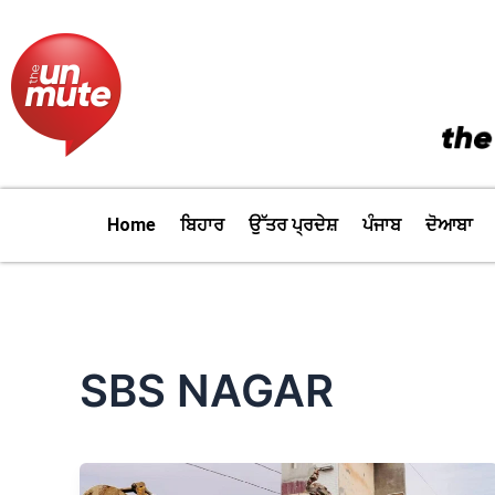
Skip
to
content
Home
ਬਿਹਾਰ
ਉੱਤਰ ਪ੍ਰਦੇਸ਼
ਪੰਜਾਬ
ਦੋਆਬਾ
SBS NAGAR