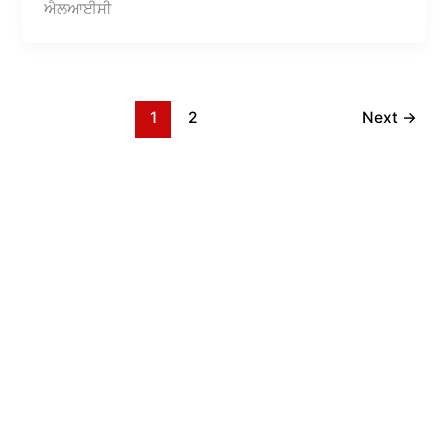
ਐਲਆਈਸੀ
1
2
Next
→