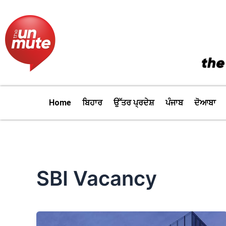
Skip
to
content
Home
ਬਿਹਾਰ
ਉੱਤਰ ਪ੍ਰਦੇਸ਼
ਪੰਜਾਬ
ਦੋਆਬਾ
SBI Vacancy