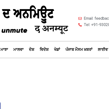
Email: feedb
Tel: +91-9302
ਮਾਝਾ
ਮਾਲਵਾ
ਦੇਸ਼
ਵਿਦੇਸ਼
ਖੇਡਾਂ
ਪੰਜਾਬ ਮੌਸਮ ਖ਼ਬਰਾਂ
ਲਾਈਵ 