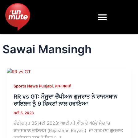
Skip
to
content
Sawai Mansingh
,
Sports News Punjabi
ਖ਼ਾਸ ਖ਼ਬਰਾਂ
RR vs GT: ਮੌਜੂਦਾ ਚੈਂਪੀਅਨ ਗੁਜਰਾਤ ਨੇ ਰਾਜਸਥਾਨ
ਰਾਇਲਜ਼ ਨੂੰ 9 ਵਿਕਟਾਂ ਨਾਲ ਹਰਾਇਆ
ਮਈ 5, 2023
ਚੰਡੀਗੜ੍ਹ 05 ਮਈ 2023: ਆਈ.ਪੀ.ਐੱਲ ਦੇ 48ਵੇਂ ਮੈਚ ‘ਚ
ਰਾਜਸਥਾਨ ਰਾਇਲਸ (Rajasthan Royals) ਦਾ ਸਾਹਮਣਾ ਗੁਜਰਾਤ
ਟਾਈਟਨਸ ਨਾਲ ਹੋ ਰਿਹਾ […]