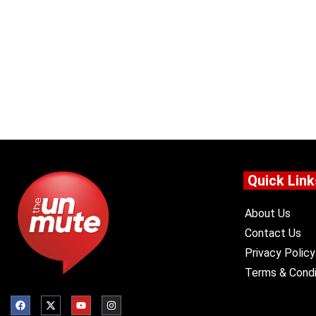
Quick Link
About Us
Contact Us
Privacy Policy
Terms & Condi
F
X
Y
I
a
-
o
n
c
t
u
s