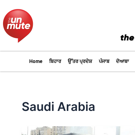
Skip
to
content
Home
ਬਿਹਾਰ
ਉੱਤਰ ਪ੍ਰਦੇਸ਼
ਪੰਜਾਬ
ਦੋਆਬਾ
Saudi Arabia