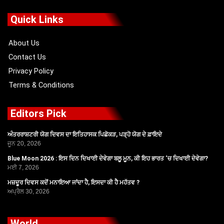
e
w
t
t
b
i
u
a
o
t
b
g
Quick Links
o
t
e
r
k
e
a
r
m
About Us
Contact Us
Privacy Policy
Terms & Conditions
Editors Pick
ਅੰਤਰਰਾਸ਼ਟਰੀ ਯੋਗ ਦਿਵਸ ਦਾ ਇਤਿਹਾਸਕ ਪਿਛੋਕੜ, ਪੜ੍ਹੋ ਯੋਗ ਦੇ ਫ਼ਾਇਦੇ
ਜੂਨ 20, 2026
Blue Moon 2026 : ਇਸ ਦਿਨ ਦਿਖਾਈ ਦੇਵੇਗਾ ਬਲੂ ਮੂਨ, ਕੀ ਇਹ ਭਾਰਤ ‘ਚ ਦਿਖਾਈ ਦੇਵੇਗਾ?
ਮਈ 7, 2026
ਮਜ਼ਦੂਰ ਦਿਵਸ ਕਦੋਂ ਮਨਾਇਆ ਜਾਂਦਾ ਹੈ, ਇਸਦਾ ਕੀ ਹੈ ਮਹੱਤਵ ?
ਅਪ੍ਰੈਲ 30, 2026
World