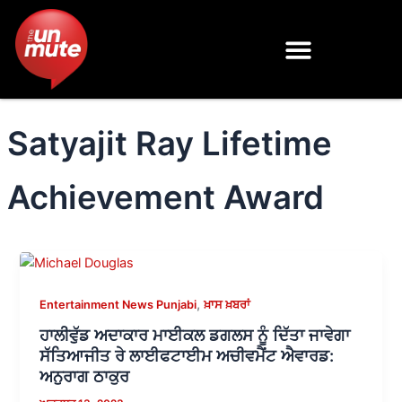
Skip
to
content
Satyajit Ray Lifetime
Achievement Award
,
Entertainment News Punjabi
ਖ਼ਾਸ ਖ਼ਬਰਾਂ
ਹਾਲੀਵੁੱਡ ਅਦਾਕਾਰ ਮਾਈਕਲ ਡਗਲਸ ਨੂੰ ਦਿੱਤਾ ਜਾਵੇਗਾ
ਸੱਤਿਆਜੀਤ ਰੇ ਲਾਈਫਟਾਈਮ ਅਚੀਵਮੈਂਟ ਐਵਾਰਡ:
ਅਨੁਰਾਗ ਠਾਕੁਰ