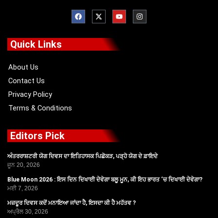
F
X
Y
I
a
-
o
n
c
t
u
s
e
w
t
t
b
i
u
a
o
t
b
g
Quick Links
o
t
e
r
k
e
a
r
m
About Us
Contact Us
Privacy Policy
Terms & Conditions
Editors Pick
ਅੰਤਰਰਾਸ਼ਟਰੀ ਯੋਗ ਦਿਵਸ ਦਾ ਇਤਿਹਾਸਕ ਪਿਛੋਕੜ, ਪੜ੍ਹੋ ਯੋਗ ਦੇ ਫ਼ਾਇਦੇ
ਜੂਨ 20, 2026
Blue Moon 2026 : ਇਸ ਦਿਨ ਦਿਖਾਈ ਦੇਵੇਗਾ ਬਲੂ ਮੂਨ, ਕੀ ਇਹ ਭਾਰਤ ‘ਚ ਦਿਖਾਈ ਦੇਵੇਗਾ?
ਮਈ 7, 2026
ਮਜ਼ਦੂਰ ਦਿਵਸ ਕਦੋਂ ਮਨਾਇਆ ਜਾਂਦਾ ਹੈ, ਇਸਦਾ ਕੀ ਹੈ ਮਹੱਤਵ ?
ਅਪ੍ਰੈਲ 30, 2026