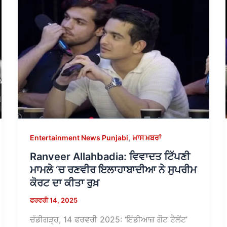
,
Entertainment News Punjabi
ਖ਼ਾਸ ਖ਼ਬਰਾਂ
Ranveer Allahbadia: ਵਿਵਾਦਤ ਟਿੱਪਣੀ
ਮਾਮਲੇ ‘ਚ ਰਣਵੀਰ ਇਲਾਹਾਬਾਦੀਆ ਨੇ ਸੁਪਰੀਮ
ਕੋਰਟ ਦਾ ਕੀਤਾ ਰੁਖ਼
ਫਰਵਰੀ 14, 2025
ਚੰਡੀਗੜ੍ਹ, 14 ਫਰਵਰੀ 2025: ‘ਇੰਡੀਆਜ਼ ਗੌਟ ਟੈਲੇਂਟ’