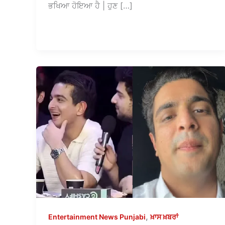
ਭਖਿਆ ਹੋਇਆ ਹੈ | ਹੁਣ […]
,
Entertainment News Punjabi
ਖ਼ਾਸ ਖ਼ਬਰਾਂ