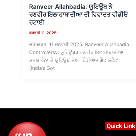
Ranveer Allahbadia: ਯੂਟਿਊਬ ਨੇ
ਰਣਵੀਰ ਇਲਾਹਾਬਾਦੀਆ ਦੀ ਵਿਵਾਦਤ ਵੀਡੀਓ
ਹਟਾਈ
ਫਰਵਰੀ 11, 2025
ਚੰਡੀਗੜ੍ਹ, 11 ਜਨਵਰੀ 2025: Ranveer Allahbadia
Controversy: ਯੂਟਿਊਬਰ ਰਣਵੀਰ ਇਲਾਹਾਬਾਦੀਆ
ਸਮਯ ਰੈਨਾ ਦੇ ਯੂਟਿਊਬ ਸ਼ੋਅ ‘ਇੰਡੀਆਜ਼ ਗੌਟ ਲੇਟੈਂਟ’
(India’s Got
Quick Link