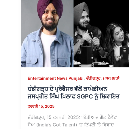
,
,
Entertainment News Punjabi
ਚੰਡੀਗੜ੍ਹ
ਖ਼ਾਸ ਖ਼ਬਰਾਂ
ਚੰਡੀਗੜ੍ਹ ਦੇ ਪ੍ਰੋਫੈਸਰ ਵੱਲੋਂ ਕਾਮੇਡੀਅਨ
ਜਸਪ੍ਰੀਤ ਸਿੰਘ ਖ਼ਿਲਾਫ SGPC ਨੂੰ ਸ਼ਿਕਾਇਤ
ਫਰਵਰੀ 15, 2025
ਚੰਡੀਗੜ੍ਹ, 15 ਫਰਵਰੀ 2025: ‘ਇੰਡੀਆਜ਼ ਗੌਟ ਟੈਲੇਂਟ’
ਸ਼ੋਅ (India’s Got Talent) ‘ਚ ਟਿੱਪਣੀ ‘ਤੇ ਵਿਵਾਦ