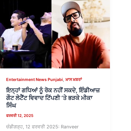
,
Entertainment News Punjabi
ਖ਼ਾਸ ਖ਼ਬਰਾਂ
ਇਨ੍ਹਾਂ ਗਧਿਆਂ ਨੂੰ ਰੋਕ ਨਹੀਂ ਸਕਦੇ, ਇੰਡੀਆਜ਼
ਗੌਟ ਲੇਟੈਂਟ ਵਿਵਾਦ ਟਿੱਪਣੀ ‘ਤੇ ਭੜਕੇ ਮੀਕਾ
ਸਿੰਘ
ਫਰਵਰੀ 12, 2025
ਚੰਡੀਗੜ੍ਹ, 12 ਫਰਵਰੀ 2025: Ranveer