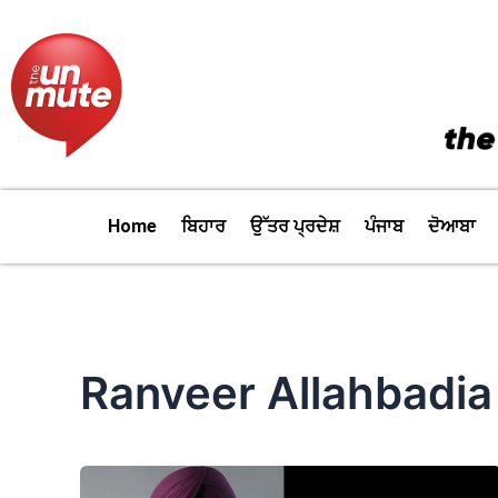
Skip
to
content
Home
ਬਿਹਾਰ
ਉੱਤਰ ਪ੍ਰਦੇਸ਼
ਪੰਜਾਬ
ਦੋਆਬਾ
Ranveer Allahbadia