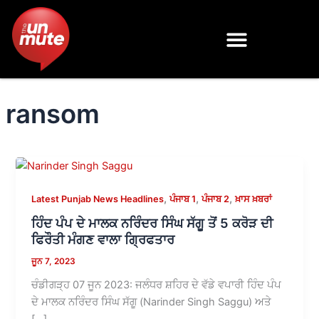
Skip
to
content
ransom
,
,
,
Latest Punjab News Headlines
ਪੰਜਾਬ 1
ਪੰਜਾਬ 2
ਖ਼ਾਸ ਖ਼ਬਰਾਂ
ਹਿੰਦ ਪੰਪ ਦੇ ਮਾਲਕ ਨਰਿੰਦਰ ਸਿੰਘ ਸੱਗੂ ਤੋਂ 5 ਕਰੋੜ ਦੀ
ਫਿਰੌਤੀ ਮੰਗਣ ਵਾਲਾ ਗ੍ਰਿਫਤਾਰ
ਜੂਨ 7, 2023
ਚੰਡੀਗੜ੍ਹ 07 ਜੂਨ 2023: ਜਲੰਧਰ ਸ਼ਹਿਰ ਦੇ ਵੱਡੇ ਵਪਾਰੀ ਹਿੰਦ ਪੰਪ
ਦੇ ਮਾਲਕ ਨਰਿੰਦਰ ਸਿੰਘ ਸੱਗੂ (Narinder Singh Saggu) ਅਤੇ
[…]