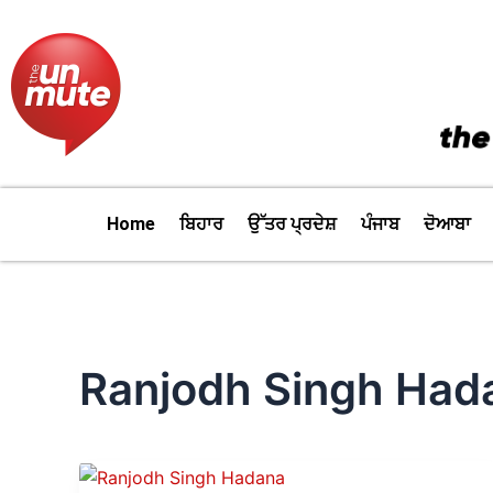
Skip
to
content
Home
ਬਿਹਾਰ
ਉੱਤਰ ਪ੍ਰਦੇਸ਼
ਪੰਜਾਬ
ਦੋਆਬਾ
Ranjodh Singh Had