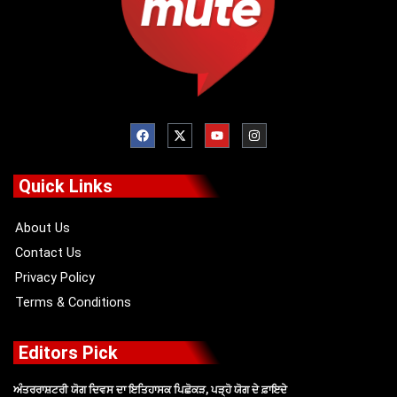
F
X
Y
I
a
-
o
n
c
t
u
s
e
w
t
t
b
i
u
a
o
t
b
g
Quick Links
o
t
e
r
k
e
a
r
m
About Us
Contact Us
Privacy Policy
Terms & Conditions
Editors Pick
ਅੰਤਰਰਾਸ਼ਟਰੀ ਯੋਗ ਦਿਵਸ ਦਾ ਇਤਿਹਾਸਕ ਪਿਛੋਕੜ, ਪੜ੍ਹੋ ਯੋਗ ਦੇ ਫ਼ਾਇਦੇ