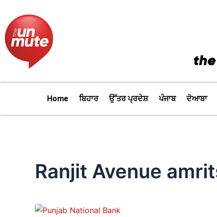
Skip
to
content
Home
ਬਿਹਾਰ
ਉੱਤਰ ਪ੍ਰਦੇਸ਼
ਪੰਜਾਬ
ਦੋਆਬਾ
Ranjit Avenue amrit