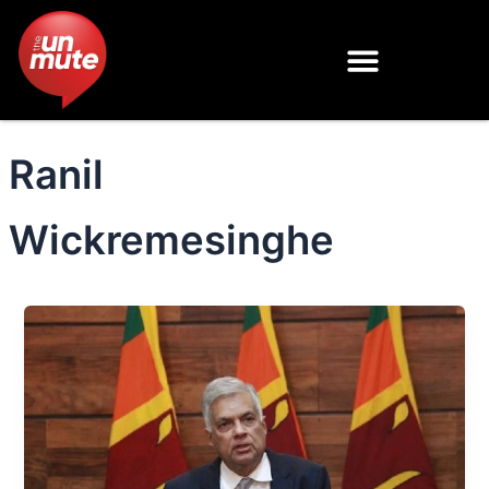
Skip
to
content
Ranil
Wickremesinghe