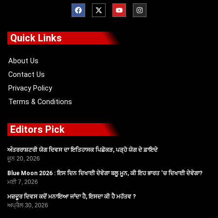
F
X
Y
I
a
-
o
n
c
t
u
s
e
w
t
t
b
i
u
a
o
t
b
g
Quick Links
o
t
e
r
k
e
a
r
m
About Us
Contact Us
Privacy Policy
Terms & Conditions
Editors Pick
ਅੰਤਰਰਾਸ਼ਟਰੀ ਯੋਗ ਦਿਵਸ ਦਾ ਇਤਿਹਾਸਕ ਪਿਛੋਕੜ, ਪੜ੍ਹੋ ਯੋਗ ਦੇ ਫ਼ਾਇਦੇ
ਜੂਨ 20, 2026
Blue Moon 2026 : ਇਸ ਦਿਨ ਦਿਖਾਈ ਦੇਵੇਗਾ ਬਲੂ ਮੂਨ, ਕੀ ਇਹ ਭਾਰਤ ‘ਚ ਦਿਖਾਈ ਦੇਵੇਗਾ?
ਮਈ 7, 2026
ਮਜ਼ਦੂਰ ਦਿਵਸ ਕਦੋਂ ਮਨਾਇਆ ਜਾਂਦਾ ਹੈ, ਇਸਦਾ ਕੀ ਹੈ ਮਹੱਤਵ ?
ਅਪ੍ਰੈਲ 30, 2026