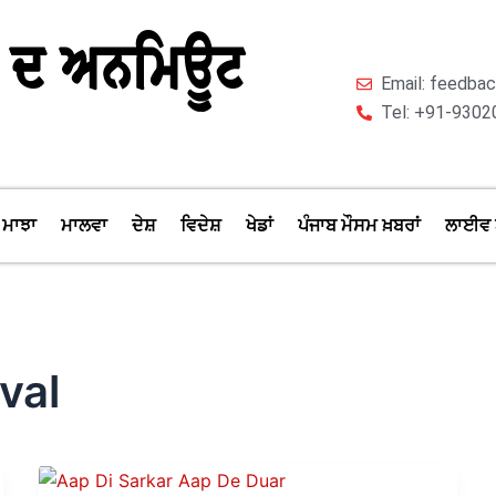
Email: feedb
Tel: +91-9302
ਮਾਝਾ
ਮਾਲਵਾ
ਦੇਸ਼
ਵਿਦੇਸ਼
ਖੇਡਾਂ
ਪੰਜਾਬ ਮੌਸਮ ਖ਼ਬਰਾਂ
ਲਾਈਵ 
val