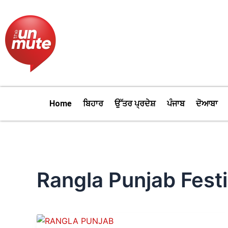
Skip
to
content
Home
ਬਿਹਾਰ
ਉੱਤਰ ਪ੍ਰਦੇਸ਼
ਪੰਜਾਬ
ਦੋਆਬਾ
Rangla Punjab Festi