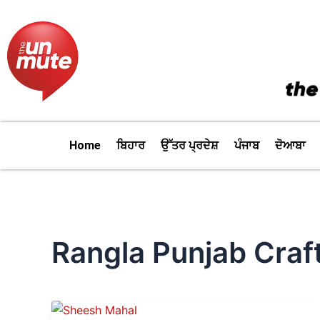
Skip
to
content
Home
ਬਿਹਾਰ
ਉੱਤਰ ਪ੍ਰਦੇਸ਼
ਪੰਜਾਬ
ਦੋਆਬਾ
Rangla Punjab Craf