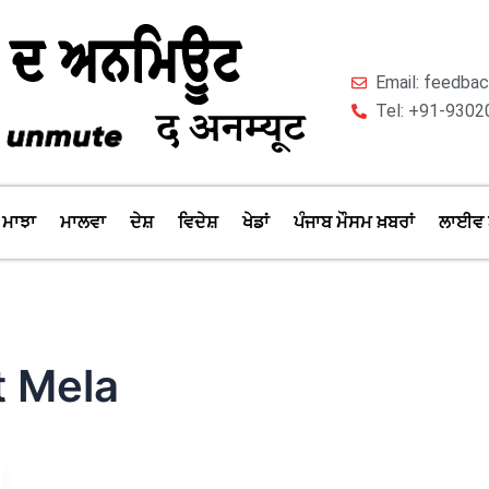
Email: feedb
Tel: +91-9302
ਮਾਝਾ
ਮਾਲਵਾ
ਦੇਸ਼
ਵਿਦੇਸ਼
ਖੇਡਾਂ
ਪੰਜਾਬ ਮੌਸਮ ਖ਼ਬਰਾਂ
ਲਾਈਵ 
t Mela